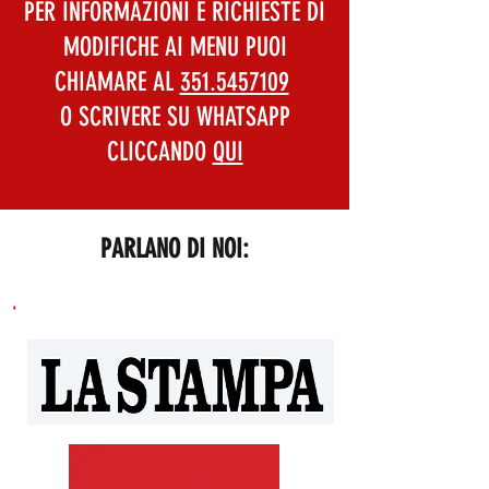
PER INFORMAZIONI E RICHIESTE DI
MODIFICHE AI MENU PUOI
CHIAMARE
AL
351.5457109
O SCRIVERE SU WHATSAPP
CLICCANDO
QUI
PARLANO DI NOI: